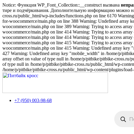
Notice: Функция WP_Font_Collection::__construct вызвана
непра
тире и подчёркивания. Дополнительную информацию можно н
cross.ru/public_html/wp-includes/functions.php on line 6170
Warning:
for-woocommerce/main.php on line 388 Warning: Undefined array key 
woocommerce/main.php on line 389 Warning: Trying to access array off
woocommerce/main.php on line 414 Warning: Trying to access array off
woocommerce/main.php on line 414 Warning: Trying to access array off
woocommerce/main.php on line 415 Warning: Trying to access array off
woocommerce/main.php on line 415 Warning: Undefined array key "mo
427 Warning: Undefined array key "mobile_width" in /home/p/pitbike
array offset on value of type null in /home/p/pitbike/pitbike-cross.
of type null in /home/p/pitbike/pitbike-cross.ru/public_html/wp-cont
/home/p/pitbike/pitbike-cross.ru/public_html/wp-content/plugins/lo
+7 (950) 003-98-68
Поиск
товаров