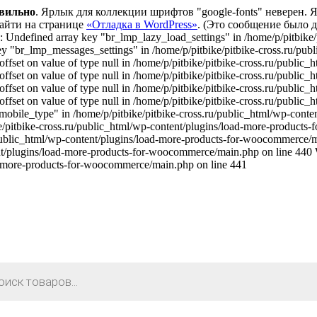
вильно
. Ярлык для коллекции шрифтов "google-fonts" неверен.
айти на странице
«Отладка в WordPress»
. (Это сообщение было доб
 Undefined array key "br_lmp_lazy_load_settings" in /home/p/pitbike/
"br_lmp_messages_settings" in /home/p/pitbike/pitbike-cross.ru/publ
set on value of type null in /home/p/pitbike/pitbike-cross.ru/public_
set on value of type null in /home/p/pitbike/pitbike-cross.ru/public_
set on value of type null in /home/p/pitbike/pitbike-cross.ru/public_
set on value of type null in /home/p/pitbike/pitbike-cross.ru/public_
bile_type" in /home/p/pitbike/pitbike-cross.ru/public_html/wp-conte
/pitbike-cross.ru/public_html/wp-content/plugins/load-more-products
ru/public_html/wp-content/plugins/load-more-products-for-woocommerce/m
ent/plugins/load-more-products-for-woocommerce/main.php on line 440 Wa
ad-more-products-for-woocommerce/main.php on line 441