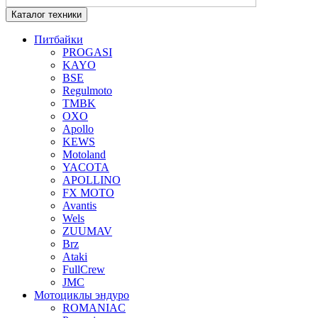
Каталог техники
Питбайки
PROGASI
KAYO
BSE
Regulmoto
TMBK
OXO
Apollo
KEWS
Motoland
YACOTA
APOLLINO
FX MOTO
Avantis
Wels
ZUUMAV
Brz
Ataki
FullCrew
JMC
Мотоциклы эндуро
ROMANIAC