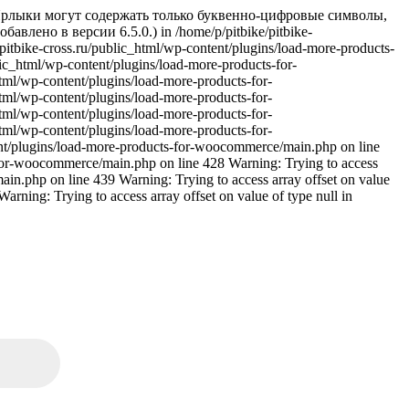
 Ярлыки могут содержать только буквенно-цифровые символы,
авлено в версии 6.5.0.) in /home/p/pitbike/pitbike-
pitbike-cross.ru/public_html/wp-content/plugins/load-more-products-
ic_html/wp-content/plugins/load-more-products-for-
html/wp-content/plugins/load-more-products-for-
html/wp-content/plugins/load-more-products-for-
html/wp-content/plugins/load-more-products-for-
html/wp-content/plugins/load-more-products-for-
nt/plugins/load-more-products-for-woocommerce/main.php on line
-for-woocommerce/main.php on line 428 Warning: Trying to access
ain.php on line 439 Warning: Trying to access array offset on value
rning: Trying to access array offset on value of type null in