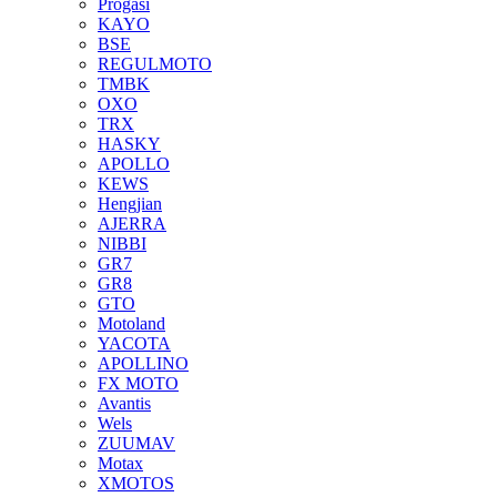
Progasi
KAYO
BSE
REGULMOTO
TMBK
OXO
TRX
HASKY
APOLLO
KEWS
Hengjian
AJERRA
NIBBI
GR7
GR8
GTO
Motoland
YACOTA
APOLLINO
FX MOTO
Avantis
Wels
ZUUMAV
Motax
XMOTOS