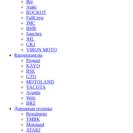
Brz
Ataki
ROCKOT
FullCrew
JMC
BHR
Sanchez
JHL
GR2
YIRON MOTO
Квадроциклы
Progasi
KAYO
BSE
GTO
MOTOLAND
YACOTA
Avantis
Wels
BRZ
Дорожная техника
Regulmoto
TMBK
Motoland
ATAKI