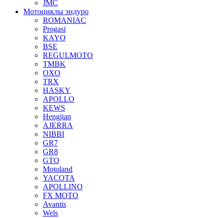
JMC
Мотоциклы эндуро
ROMANIAC
Progasi
KAYO
BSE
REGULMOTO
TMBK
OXO
TRX
HASKY
APOLLO
KEWS
Hengjian
AJERRA
NIBBI
GR7
GR8
GTO
Motoland
YACOTA
APOLLINO
FX MOTO
Avantis
Wels