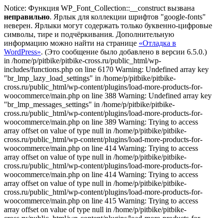
Notice: Функция WP_Font_Collection::__construct вызвана
неправильно
. Ярлык для коллекции шрифтов "google-fonts"
неверен. Ярлыки могут содержать только буквенно-цифровые
символы, тире и подчёркивания. Дополнительную
информацию можно найти на странице
«Отладка в
WordPress»
. (Это сообщение было добавлено в версии 6.5.0.)
in /home/p/pitbike/pitbike-cross.ru/public_html/wp-
includes/functions.php on line 6170
Warning: Undefined array key
"br_lmp_lazy_load_settings" in /home/p/pitbike/pitbike-
cross.ru/public_html/wp-content/plugins/load-more-products-for-
woocommerce/main.php on line 388 Warning: Undefined array key
"br_lmp_messages_settings" in /home/p/pitbike/pitbike-
cross.ru/public_html/wp-content/plugins/load-more-products-for-
woocommerce/main.php on line 389 Warning: Trying to access
array offset on value of type null in /home/p/pitbike/pitbike-
cross.ru/public_html/wp-content/plugins/load-more-products-for-
woocommerce/main.php on line 414 Warning: Trying to access
array offset on value of type null in /home/p/pitbike/pitbike-
cross.ru/public_html/wp-content/plugins/load-more-products-for-
woocommerce/main.php on line 414 Warning: Trying to access
array offset on value of type null in /home/p/pitbike/pitbike-
cross.ru/public_html/wp-content/plugins/load-more-products-for-
woocommerce/main.php on line 415 Warning: Trying to access
array offset on value of type null in /home/p/pitbike/pitbike-