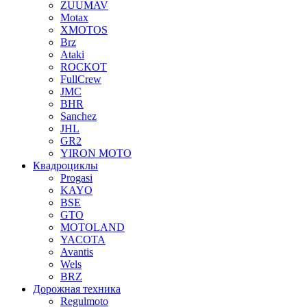
ZUUMAV
Motax
XMOTOS
Brz
Ataki
ROCKOT
FullCrew
JMC
BHR
Sanchez
JHL
GR2
YIRON MOTO
Квадроциклы
Progasi
KAYO
BSE
GTO
MOTOLAND
YACOTA
Avantis
Wels
BRZ
Дорожная техника
Regulmoto