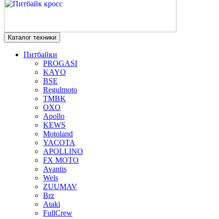
Каталог техники
Питбайки
PROGASI
KAYO
BSE
Regulmoto
TMBK
OXO
Apollo
KEWS
Motoland
YACOTA
APOLLINO
FX MOTO
Avantis
Wels
ZUUMAV
Brz
Ataki
FullCrew