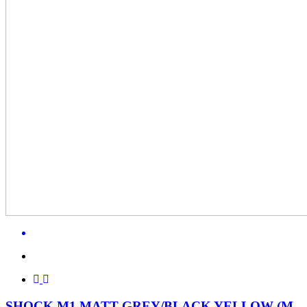
SHOCK M1 MATT GREY/BLACK YELLOW (M