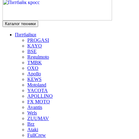
Каталог техники
Питбайки
PROGASI
KAYO
BSE
Regulmoto
TMBK
OXO
Apollo
KEWS
Motoland
YACOTA
APOLLINO
FX MOTO
Avantis
Wels
ZUUMAV
Brz
Ataki
FullCrew