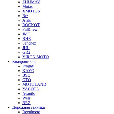
ZUUMAV
Motax
XMOTOS
Brz
Ataki
ROCKOT
FullCrew
JMC
BHR
Sanchez
JHL
GR2
YIRON MOTO
Квадроциклы
Progasi
KAYO
BSE
GTO
MOTOLAND
YACOTA
Avantis
Wels
BRZ
Дорожная техника
Regulmoto