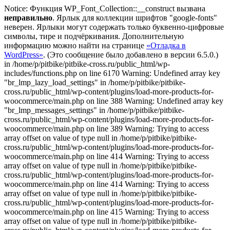
Notice: Функция WP_Font_Collection::__construct вызвана
неправильно
. Ярлык для коллекции шрифтов "google-fonts"
неверен. Ярлыки могут содержать только буквенно-цифровые
символы, тире и подчёркивания. Дополнительную
информацию можно найти на странице
«Отладка в
WordPress»
. (Это сообщение было добавлено в версии 6.5.0.)
in /home/p/pitbike/pitbike-cross.ru/public_html/wp-
includes/functions.php on line 6170
Warning: Undefined array key
"br_lmp_lazy_load_settings" in /home/p/pitbike/pitbike-
cross.ru/public_html/wp-content/plugins/load-more-products-for-
woocommerce/main.php on line 388 Warning: Undefined array key
"br_lmp_messages_settings" in /home/p/pitbike/pitbike-
cross.ru/public_html/wp-content/plugins/load-more-products-for-
woocommerce/main.php on line 389 Warning: Trying to access
array offset on value of type null in /home/p/pitbike/pitbike-
cross.ru/public_html/wp-content/plugins/load-more-products-for-
woocommerce/main.php on line 414 Warning: Trying to access
array offset on value of type null in /home/p/pitbike/pitbike-
cross.ru/public_html/wp-content/plugins/load-more-products-for-
woocommerce/main.php on line 414 Warning: Trying to access
array offset on value of type null in /home/p/pitbike/pitbike-
cross.ru/public_html/wp-content/plugins/load-more-products-for-
woocommerce/main.php on line 415 Warning: Trying to access
array offset on value of type null in /home/p/pitbike/pitbike-