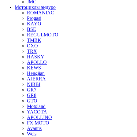
JMC
Мотоциклы эндуро
ROMANIAC
Progasi
KAYO
BSE
REGULMOTO
TMBK
OXO
TRX
HASKY
APOLLO
KEWS
Hengjian
AJERRA
NIBBI
GR7
GR8
GTO
Motoland
YACOTA
APOLLINO
FX MOTO
Avantis
Wels